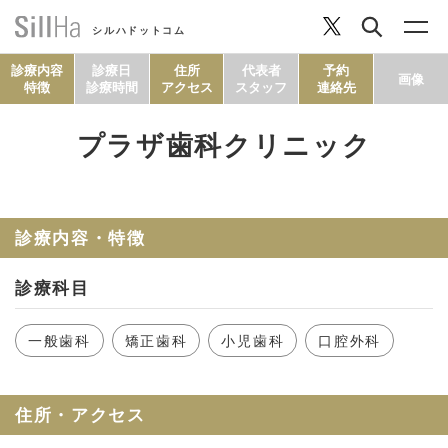
シルハドットコム
診療内容
診療日
住所
代表者
予約
画像
特徴
診療時間
アクセス
スタッフ
連絡先
プラザ歯科クリニック
コラム
ヘルシーレシピ
診療内容・特徴
診療科目
シルハとは？
一般歯科
矯正歯科
小児歯科
口腔外科
セルフチェック
住所・アクセス
SillHa.comについて