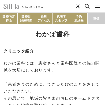
シルハドットコム
診療内容
診療日
住所
代表者
予約
画像
特徴
診療時間
アクセス
スタッフ
連絡先
わかば歯科
コラム
クリニック紹介
ヘルシーレシピ
わかば歯科では、患者さんと歯科医院との協力関
シルハとは？
係を大切にしております。
セルフチェック
「患者さまのために、できるだけのことをさせて
いただきたい。」
その思いで、地域の皆さまのお口のホームドクタ
SillHa.comについて