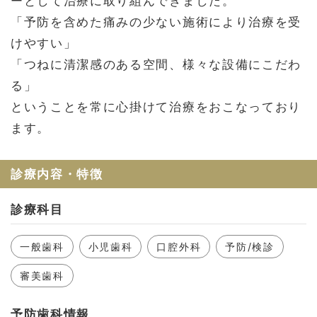
ーとして治療に取り組んできました。
お問い合わせ
「予防を含めた痛みの少ない施術により治療を受
会社概要
けやすい」
利用規約
「つねに清潔感のある空間、様々な設備にこだわ
プライバシーポリシー
る」
ということを常に心掛けて治療をおこなっており
ます。
診療内容・特徴
診療科目
一般歯科
小児歯科
口腔外科
予防/検診
審美歯科
予防歯科情報