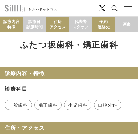
シルハドットコム
診療内容
診療日
住所
代表者
予約
画像
特徴
診療時間
アクセス
スタッフ
連絡先
ふたつ坂歯科・矯正歯科
コラム
ヘルシーレシピ
診療内容・特徴
診療科目
シルハとは？
一般歯科
矯正歯科
小児歯科
口腔外科
セルフチェック
住所・アクセス
SillHa.comについて