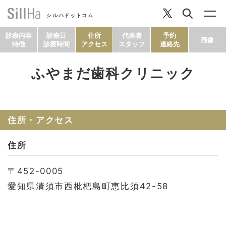
シルハドットコム
診療内容
診療日
住所
代表者
予約
画像
特徴
診療時間
アクセス
スタッフ
連絡先
ふやまだ歯科クリニック
コラム
ヘルシーレシピ
住所・アクセス
住所
シルハとは？
〒452-0005
セルフチェック
愛知県清須市西枇杷島町恵比須42-58
SillHa.comについて