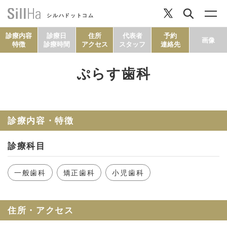
シルハドットコム
診療内容
診療日
住所
代表者
予約
画像
特徴
診療時間
アクセス
スタッフ
連絡先
ぷらす歯科
コラム
ヘルシーレシピ
診療内容・特徴
診療科目
シルハとは？
一般歯科
矯正歯科
小児歯科
セルフチェック
住所・アクセス
SillHa.comについて