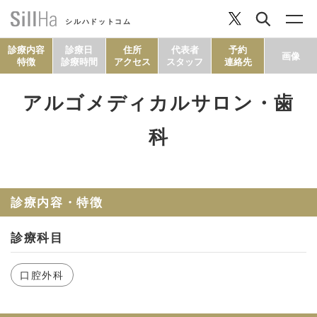
シルハドットコム
診療内容
診療日
住所
代表者
予約
画像
特徴
診療時間
アクセス
スタッフ
連絡先
アルゴメディカルサロン・歯
コラム
科
ヘルシーレシピ
診療内容・特徴
シルハとは？
診療科目
セルフチェック
口腔外科
SillHa.comについて