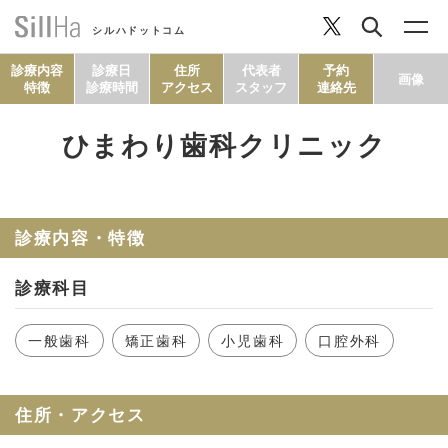
シルハドットコム
診療内容
診療日
住所
代表者
予約
画像
特徴
診療時間
アクセス
スタッフ
連絡先
ひまわり歯科クリニック
コラム
ヘルシーレシピ
診療内容・特徴
診療科目
シルハとは？
一般歯科
矯正歯科
小児歯科
口腔外科
セルフチェック
住所・アクセス
SillHa.comについて