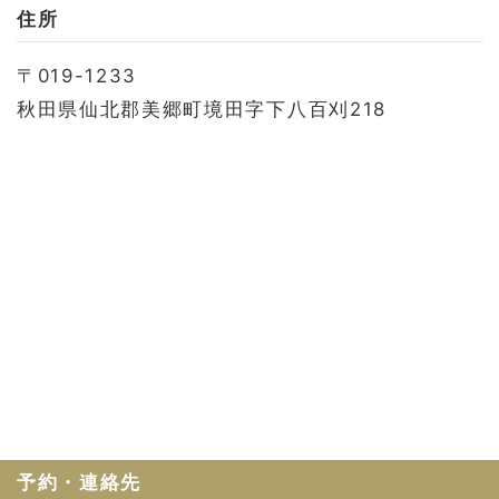
お問い合わせ
住所
会社概要
〒019-1233
利用規約
秋田県仙北郡美郷町境田字下八百刈218
プライバシーポリシー
予約・連絡先