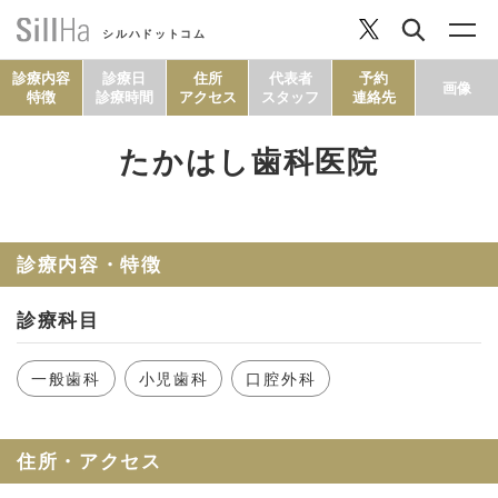
シルハドットコム
診療内容
診療日
住所
代表者
予約
画像
特徴
診療時間
アクセス
スタッフ
連絡先
たかはし歯科医院
コラム
ヘルシーレシピ
診療内容・特徴
診療科目
シルハとは？
一般歯科
小児歯科
口腔外科
セルフチェック
住所・アクセス
SillHa.comについて