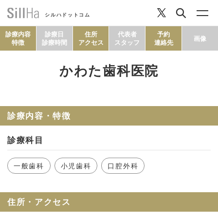
シルハドットコム
診療内容
診療日
住所
代表者
予約
画像
特徴
診療時間
アクセス
スタッフ
連絡先
かわた歯科医院
コラム
ヘルシーレシピ
診療内容・特徴
診療科目
シルハとは？
一般歯科
小児歯科
口腔外科
セルフチェック
住所・アクセス
SillHa.comについて