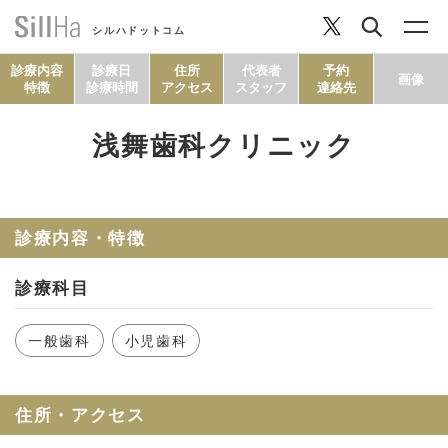
シルハドットコム
診療内容
診療日
住所
代表者
予約
画像
特徴
診療時間
アクセス
スタッフ
連絡先
浅舞歯科クリニック
コラム
ヘルシーレシピ
診療内容・特徴
診療科目
シルハとは？
一般歯科
小児歯科
セルフチェック
住所・アクセス
SillHa.comについて