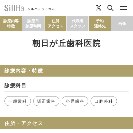
シルハドットコム
診療内容
診療日
住所
代表者
予約
画像
特徴
診療時間
アクセス
スタッフ
連絡先
朝日が丘歯科医院
コラム
ヘルシーレシピ
診療内容・特徴
診療科目
シルハとは？
一般歯科
矯正歯科
小児歯科
口腔外科
セルフチェック
住所・アクセス
SillHa.comについて