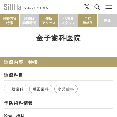
シルハドットコム
診療内容
診療日
住所
代表者
予約
画像
特徴
診療時間
アクセス
スタッフ
連絡先
金子歯科医院
コラム
ヘルシーレシピ
診療内容・特徴
診療科目
シルハとは？
一般歯科
矯正歯科
小児歯科
セルフチェック
予防歯科情報
SillHa.comについて
設備・機材