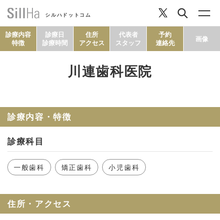
シルハドットコム
診療内容
診療日
住所
代表者
予約
画像
特徴
診療時間
アクセス
スタッフ
連絡先
川連歯科医院
コラム
ヘルシーレシピ
診療内容・特徴
診療科目
シルハとは？
一般歯科
矯正歯科
小児歯科
セルフチェック
住所・アクセス
SillHa.comについて