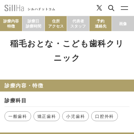
シルハドットコム
診療内容
診療日
住所
代表者
予約
画像
特徴
診療時間
アクセス
スタッフ
連絡先
稲毛おとな・こども歯科クリ
コラム
ニック
ヘルシーレシピ
診療内容・特徴
シルハとは？
診療科目
セルフチェック
一般歯科
矯正歯科
小児歯科
口腔外科
SillHa.comについて