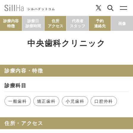
シルハドットコム
診療内容
診療日
住所
代表者
予約
画像
特徴
診療時間
アクセス
スタッフ
連絡先
中央歯科クリニック
コラム
ヘルシーレシピ
診療内容・特徴
診療科目
シルハとは？
一般歯科
矯正歯科
小児歯科
口腔外科
セルフチェック
住所・アクセス
SillHa.comについて