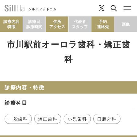
シルハドットコム
診療内容
診療日
住所
代表者
予約
画像
特徴
診療時間
アクセス
スタッフ
連絡先
市川駅前オーロラ歯科・矯正歯
コラム
科
ヘルシーレシピ
診療内容・特徴
シルハとは？
診療科目
セルフチェック
一般歯科
矯正歯科
小児歯科
口腔外科
SillHa.comについて