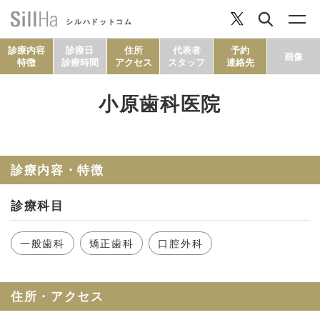
シルハドットコム
診療内容
診療日
住所
代表者
予約
画像
特徴
診療時間
アクセス
スタッフ
連絡先
小原歯科医院
コラム
ヘルシーレシピ
診療内容・特徴
診療科目
シルハとは？
一般歯科
矯正歯科
口腔外科
セルフチェック
住所・アクセス
SillHa.comについて