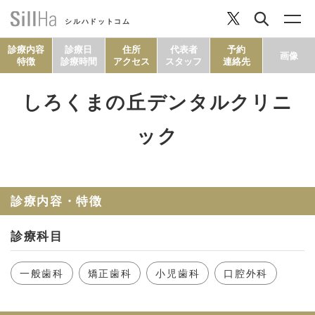
シルハドットコム
診療内容
診療日
住所
代表者
予約
画像
特徴
診療時間
アクセス
スタッフ
連絡先
しろくまの丘デンタルクリニ
コラム
ック
ヘルシーレシピ
診療内容・特徴
シルハとは？
診療科目
セルフチェック
一般歯科
矯正歯科
小児歯科
口腔外科
SillHa.comについて