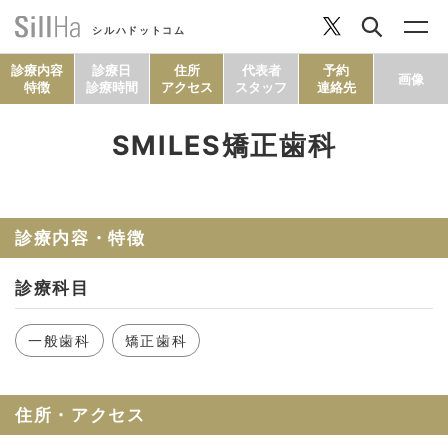
シルハドットコム
診療内容
診療日
住所
代表者
予約
画像
特徴
診療時間
アクセス
スタッフ
連絡先
SMILES矯正歯科
コラム
ヘルシーレシピ
診療内容・特徴
診療科目
シルハとは？
一般歯科
矯正歯科
セルフチェック
住所・アクセス
SillHa.comについて