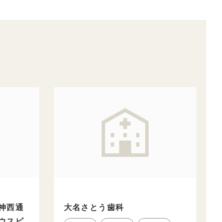
天神西通
大名さとう歯科
マウスピ