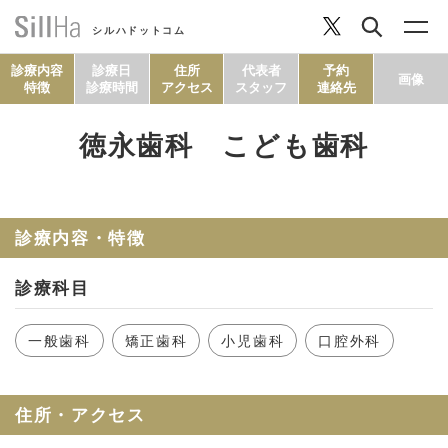
シルハドットコム
診療内容
診療日
住所
代表者
予約
画像
特徴
診療時間
アクセス
スタッフ
連絡先
徳永歯科 こども歯科
コラム
ヘルシーレシピ
診療内容・特徴
診療科目
シルハとは？
一般歯科
矯正歯科
小児歯科
口腔外科
セルフチェック
住所・アクセス
SillHa.comについて