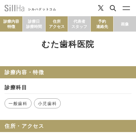
シルハドットコム
診療内容
診療日
住所
代表者
予約
画像
特徴
診療時間
アクセス
スタッフ
連絡先
むた歯科医院
コラム
ヘルシーレシピ
診療内容・特徴
診療科目
シルハとは？
一般歯科
小児歯科
セルフチェック
住所・アクセス
SillHa.comについて