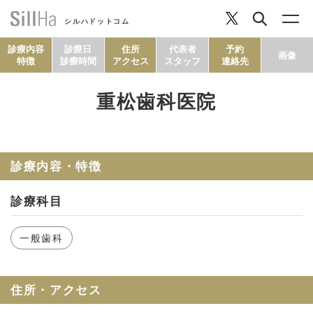
シルハドットコム
診療内容
診療日
住所
代表者
予約
画像
特徴
診療時間
アクセス
スタッフ
連絡先
重松歯科医院
コラム
ヘルシーレシピ
診療内容・特徴
診療科目
シルハとは？
一般歯科
セルフチェック
住所・アクセス
SillHa.comについて