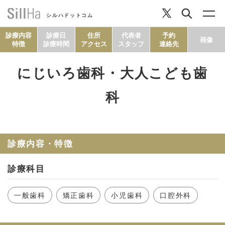
シルハドットコム
診療内容
診療日
住所
代表者
予約
画像
特徴
診療時間
アクセス
スタッフ
連絡先
にじいろ歯科・大人こども歯
コラム
科
ヘルシーレシピ
診療内容・特徴
シルハとは？
診療科目
セルフチェック
一般歯科
矯正歯科
小児歯科
口腔外科
SillHa.comについて