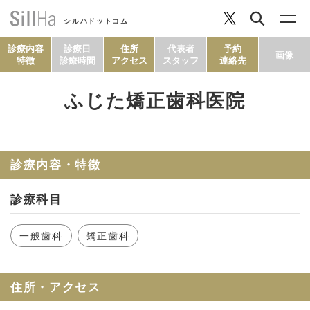
シルハドットコム
診療内容
診療日
住所
代表者
予約
画像
特徴
診療時間
アクセス
スタッフ
連絡先
ふじた矯正歯科医院
コラム
ヘルシーレシピ
診療内容・特徴
診療科目
シルハとは？
一般歯科
矯正歯科
セルフチェック
住所・アクセス
SillHa.comについて