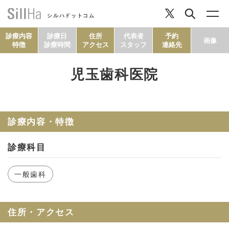
シルハドットコム
診療内容
診療日
住所
代表者
予約
画像
特徴
診療時間
アクセス
スタッフ
連絡先
児玉歯科医院
コラム
ヘルシーレシピ
診療内容・特徴
診療科目
シルハとは？
一般歯科
セルフチェック
住所・アクセス
SillHa.comについて