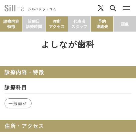
シルハドットコム
診療内容
診療日
住所
代表者
予約
画像
特徴
診療時間
アクセス
スタッフ
連絡先
よしなが歯科
コラム
ヘルシーレシピ
診療内容・特徴
診療科目
シルハとは？
一般歯科
セルフチェック
住所・アクセス
SillHa.comについて