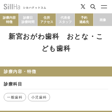
シルハドットコム
診療内容
診療日
住所
代表者
予約
画像
特徴
診療時間
アクセス
スタッフ
連絡先
新宮おがわ歯科 おとな・こ
コラム
ども歯科
ヘルシーレシピ
診療内容・特徴
シルハとは？
診療科目
セルフチェック
一般歯科
小児歯科
SillHa.comについて