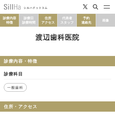
シルハドットコム
診療内容
診療日
住所
代表者
予約
画像
特徴
診療時間
アクセス
スタッフ
連絡先
渡辺歯科医院
コラム
ヘルシーレシピ
診療内容・特徴
診療科目
シルハとは？
一般歯科
セルフチェック
住所・アクセス
SillHa.comについて