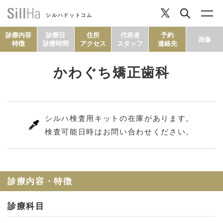
シルハドットコム
診療内容
診療日
住所
代表者
予約
画像
特徴
診療時間
アクセス
スタッフ
連絡先
かわぐち矯正歯科
コラム
ヘルシーレシピ
シルハ検査用キットの在庫があります。
検査可能日時はお問い合わせください。
シルハとは？
セルフチェック
診療内容・特徴
診療科目
SillHa.comについて