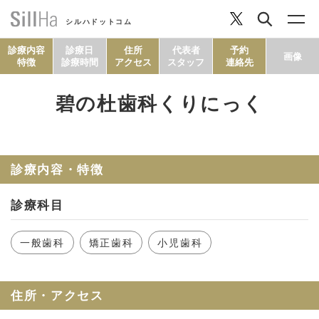
シルハドットコム
診療内容
診療日
住所
代表者
予約
画像
特徴
診療時間
アクセス
スタッフ
連絡先
碧の杜歯科くりにっく
コラム
ヘルシーレシピ
診療内容・特徴
診療科目
シルハとは？
一般歯科
矯正歯科
小児歯科
セルフチェック
住所・アクセス
SillHa.comについて