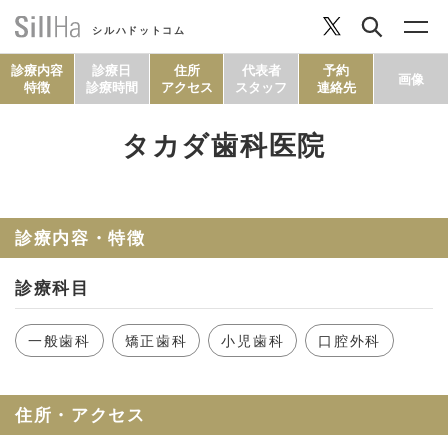
シルハドットコム
診療内容
診療日
住所
代表者
予約
画像
特徴
診療時間
アクセス
スタッフ
連絡先
タカダ歯科医院
コラム
ヘルシーレシピ
診療内容・特徴
診療科目
シルハとは？
一般歯科
矯正歯科
小児歯科
口腔外科
セルフチェック
住所・アクセス
SillHa.comについて