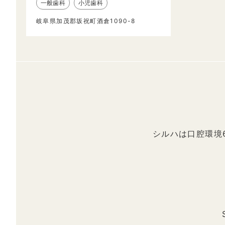
一般歯科
小児歯科
岐阜県加茂郡坂祝町酒倉1090-8
シルハは口腔環境