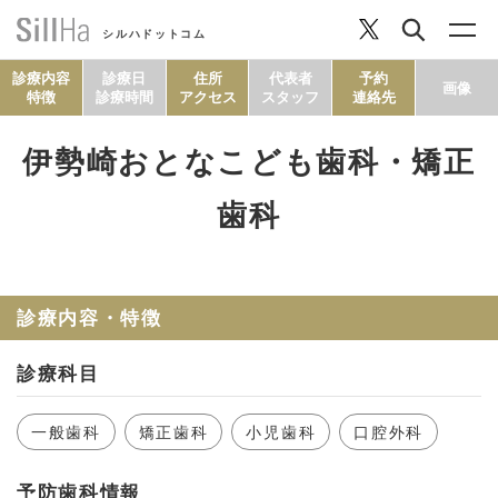
シルハドットコム
診療内容
診療日
住所
代表者
予約
画像
特徴
診療時間
アクセス
スタッフ
連絡先
伊勢崎おとなこども歯科・矯正
コラム
歯科
ヘルシーレシピ
診療内容・特徴
シルハとは？
診療科目
セルフチェック
一般歯科
矯正歯科
小児歯科
口腔外科
SillHa.comについて
予防歯科情報