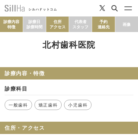
シルハドットコム
診療内容
診療日
住所
代表者
予約
画像
特徴
診療時間
アクセス
スタッフ
連絡先
北村歯科医院
コラム
ヘルシーレシピ
診療内容・特徴
診療科目
シルハとは？
一般歯科
矯正歯科
小児歯科
セルフチェック
住所・アクセス
SillHa.comについて