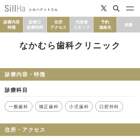
シルハドットコム
診療内容
診療日
住所
代表者
予約
画像
特徴
診療時間
アクセス
スタッフ
連絡先
なかむら歯科クリニック
コラム
ヘルシーレシピ
診療内容・特徴
診療科目
シルハとは？
一般歯科
矯正歯科
小児歯科
口腔外科
セルフチェック
住所・アクセス
SillHa.comについて