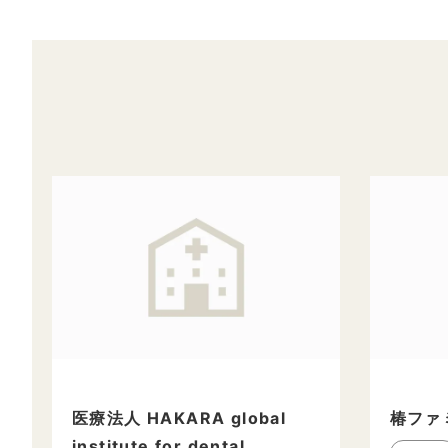
医療法人 HAKARA global
椿ファ
institute for dental