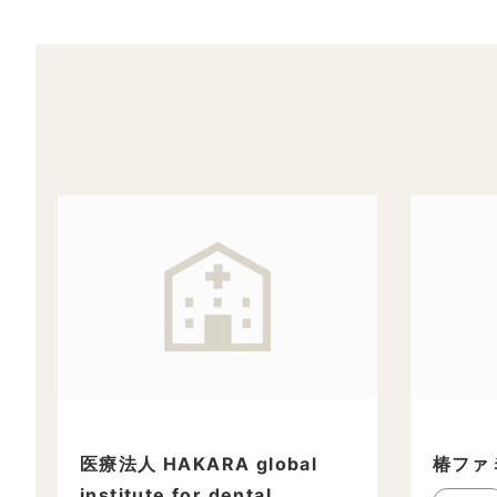
医療法人 HAKARA global
椿ファ
institute for dental