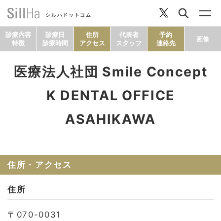
シルハドットコム
診療内容
診療日
住所
代表者
予約
画像
特徴
診療時間
アクセス
スタッフ
連絡先
医療法人社団 Smile Concept
コラム
K DENTAL OFFICE
ヘルシーレシピ
ASAHIKAWA
シルハとは？
住所・アクセス
セルフチェック
住所
SillHa.comについて
〒070-0031