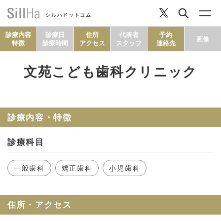
シルハドットコム
診療内容
診療日
住所
代表者
予約
画像
特徴
診療時間
アクセス
スタッフ
連絡先
文苑こども歯科クリニック
コラム
ヘルシーレシピ
診療内容・特徴
診療科目
シルハとは？
一般歯科
矯正歯科
小児歯科
セルフチェック
住所・アクセス
SillHa.comについて