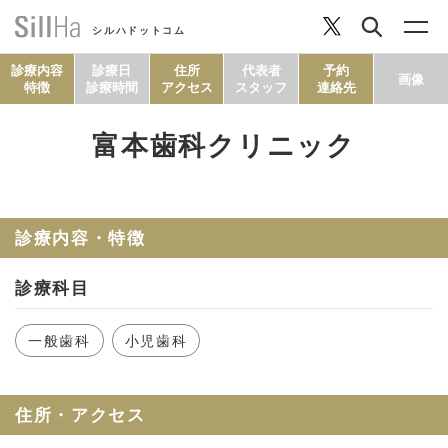
シルハドットコム
診療内容
診療日
住所
代表者
予約
画像
特徴
診療時間
アクセス
スタッフ
連絡先
富本歯科クリニック
コラム
ヘルシーレシピ
診療内容・特徴
診療科目
シルハとは？
一般歯科
小児歯科
セルフチェック
住所・アクセス
SillHa.comについて