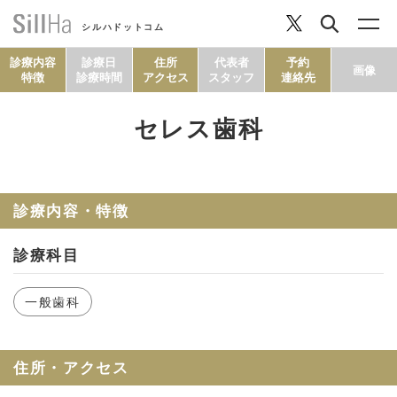
シルハドットコム
診療内容
診療日
住所
代表者
予約
画像
特徴
診療時間
アクセス
スタッフ
連絡先
セレス歯科
コラム
ヘルシーレシピ
診療内容・特徴
診療科目
シルハとは？
一般歯科
セルフチェック
住所・アクセス
SillHa.comについて