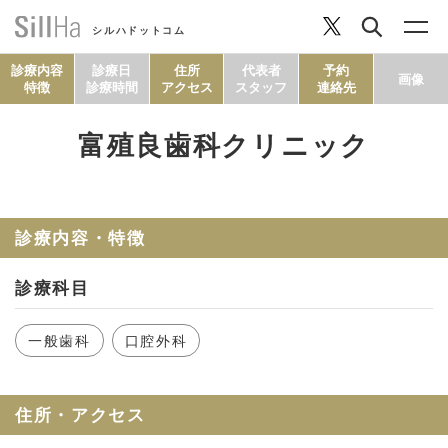
シルハドットコム
診療内容
診療日
住所
代表者
予約
画像
特徴
診療時間
アクセス
スタッフ
連絡先
富殖良歯科クリニック
コラム
ヘルシーレシピ
診療内容・特徴
診療科目
シルハとは？
一般歯科
口腔外科
セルフチェック
住所・アクセス
SillHa.comについて