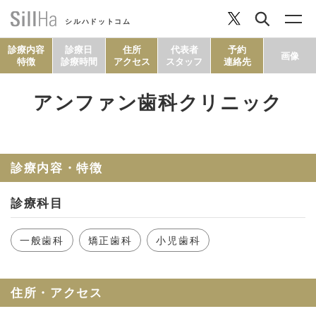
シルハドットコム
診療内容
診療日
住所
代表者
予約
画像
特徴
診療時間
アクセス
スタッフ
連絡先
アンファン歯科クリニック
コラム
ヘルシーレシピ
診療内容・特徴
診療科目
シルハとは？
一般歯科
矯正歯科
小児歯科
セルフチェック
住所・アクセス
SillHa.comについて