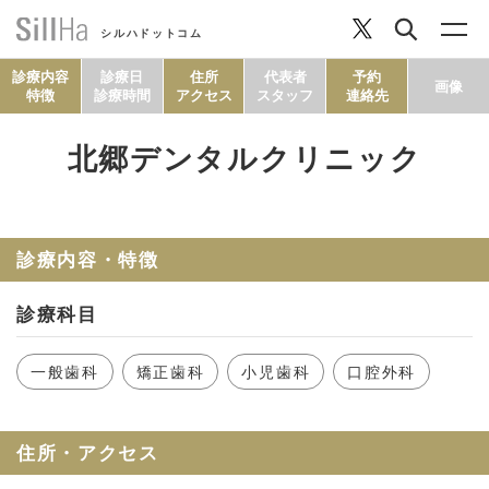
シルハドットコム
診療内容
診療日
住所
代表者
予約
画像
特徴
診療時間
アクセス
スタッフ
連絡先
北郷デンタルクリニック
コラム
ヘルシーレシピ
診療内容・特徴
診療科目
シルハとは？
一般歯科
矯正歯科
小児歯科
口腔外科
セルフチェック
住所・アクセス
SillHa.comについて