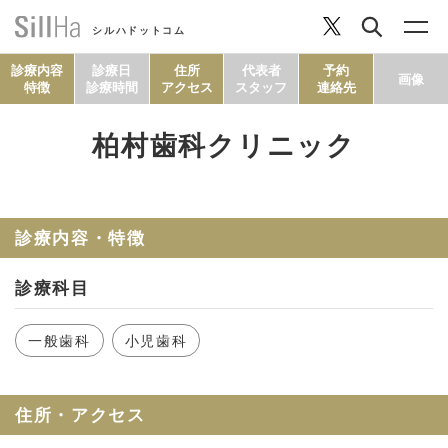
シルハドットコム
診療内容
診療日
住所
代表者
予約
画像
特徴
診療時間
アクセス
スタッフ
連絡先
柏村歯科クリニック
コラム
ヘルシーレシピ
診療内容・特徴
診療科目
シルハとは？
一般歯科
小児歯科
セルフチェック
住所・アクセス
SillHa.comについて