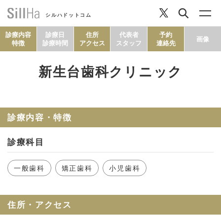
シルハドットコム
診療内容
診療日
住所
代表者
予約
画像
特徴
診療時間
アクセス
スタッフ
連絡先
新生台歯科クリニック
コラム
ヘルシーレシピ
診療内容・特徴
診療科目
シルハとは？
一般歯科
矯正歯科
小児歯科
セルフチェック
住所・アクセス
SillHa.comについて