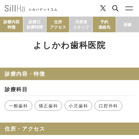
シルハドットコム
診療内容
診療日
住所
代表者
予約
画像
特徴
診療時間
アクセス
スタッフ
連絡先
よしかわ歯科医院
コラム
ヘルシーレシピ
診療内容・特徴
診療科目
シルハとは？
一般歯科
矯正歯科
小児歯科
口腔外科
セルフチェック
住所・アクセス
SillHa.comについて