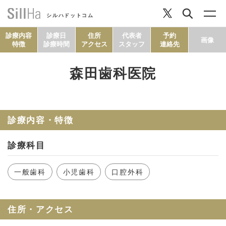
シルハドットコム
診療内容
診療日
住所
代表者
予約
画像
特徴
診療時間
アクセス
スタッフ
連絡先
森田歯科医院
コラム
ヘルシーレシピ
診療内容・特徴
診療科目
シルハとは？
一般歯科
小児歯科
口腔外科
セルフチェック
住所・アクセス
SillHa.comについて