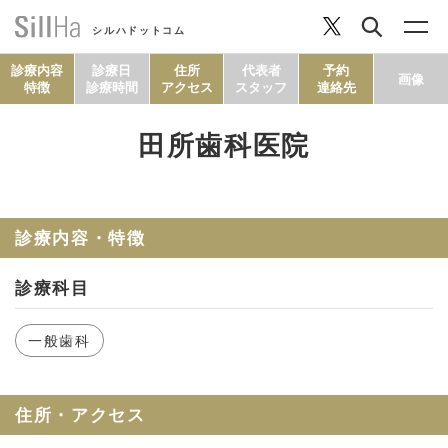
シルハドットコム
診療内容
診療日
住所
代表者
予約
画像
特徴
診療時間
アクセス
スタッフ
連絡先
田所歯科医院
コラム
ヘルシーレシピ
診療内容・特徴
診療科目
シルハとは？
一般歯科
セルフチェック
住所・アクセス
SillHa.comについて