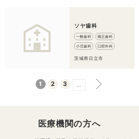
ソヤ歯科
一般歯科
矯正歯科
小児歯科
口腔外科
茨城県日立市
1
2
3
…
医療機関の方へ